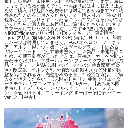
販】。◎新品・未使用・未開封品の商品になります。写真
に写っている物が全てです。☆高額商品はすり替え防止の
ためご購入者様起因の交換等には対応できかねますので納
得された方のみご購入ください。☆即購入可♪☆丁寧な梱
包を心がけております。☆商品について気になる点がござ
いましたらご購入前にお気軽にご質問くださいませ♪★プ
ロフ一読していただけると嬉しいです★#勝利の女神：
NIKKE#figma#アリス#NIKKE#フィギュア。限定販売]
figma アリス (勝利の女神:NIKKE) (再販) | HLJ.co.jp。※特
典パーツは付属していません。FGO オベロン フィギュ
ア アルター製。ウマ娘 シュヴァルグラン 干潟為四
ガレージキット （組立前未塗装）。☆新品・未開封品の
ため、初期不良等があったときは、直接メーカーへお問い
合わせください。アズールレーン フォーミダブル 1/7 完成
品フィギュア。AMAKUNI ホビージャパン 佐倉双葉 怪盗
Ver. 限定版 ペルソナ5。☆僅かな初期キズなど外箱の状
態を気にされる方、完璧を求める方、神経質な方は、ご購
入をお控えください。【未開封】キリン 亜種 クリエイタ
ーズモデル カプコンフィギュアビルダー。【あみあみ限
定特典】アズールレーン ウルリッヒ・フォン・フッテ
ン。☆値下げ不可。フリーイング すーぱーそに子 バニー
ver 1/4 【中古】