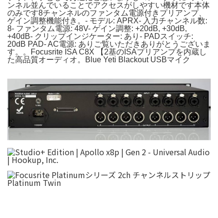
ンネル並んでいることでアクセスがしやすい機材です本体
のみです8チャンネルのファンタム電源付きプリアンプ、
ゲイン調整機能付き。- モデル: APRX- 入力チャンネル数:
8- ファンタム電源: 48V- ゲイン調整: +20dB, +30dB,
+40dB- クリップインジケーター: あり- PADスイッチ:
20dB PAD- AC電源: ありご覧いただきありがとうございま
す。。Focusrite ISA C8X 【2基のISAプリアンプを内蔵し
た高品質オーディオ。Blue Yeti Blackout USBマイク