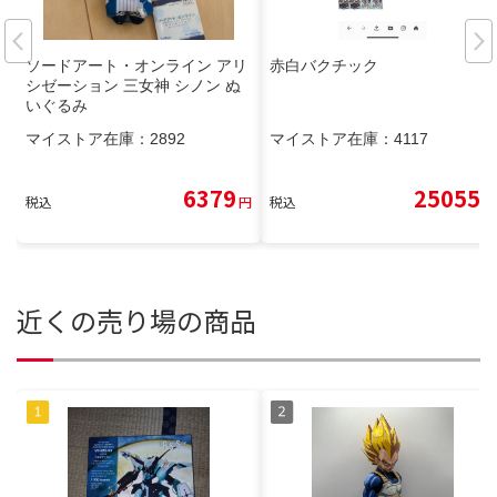
ソードアート・オンライン アリ
赤白バクチック
シゼーション 三女神 シノン ぬ
いぐるみ
マイストア在庫：
2892
マイストア在庫：
4117
6379
25055
税込
円
税込
円
近くの売り場の商品