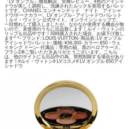
「LV オンブル」徹底解説、全種レビュー。4色のアイシャ
ドウが美しく調和し、洗練されたルックを実現するパレッ
トです。CHANEL エンチャンテッド ナイト アイシャ
ドウ/チークカラー。LV オンブル - アイシャドウパレット
｜ルイ・ヴィトン 公式サイト。オンラインショップで、
一目惚れして購入しましたが、なかなか使用する機会が無
いので、未使用のうちに出品致します！ルイ・ヴィトンの
リップも出品中です！同時購入された場合、お値下げ致し
ます^ ^- ブランド: LOUIS VUITTON- 商品名: LV オンプル
アイシャドウパレット- 価格: ¥36,300- カラー: 650 - ウェ
イキング ドーン- 付属品：専用の箱、黒のベロアケース、
ブラシ2本ご覧いただきありがとうございます。こちら
は、他のサイトにも出品中の為、突然削除する場合があり
ます！#ルイ・ヴィトン# LVコスメ# LV オンブル 650アイ
シャドウ