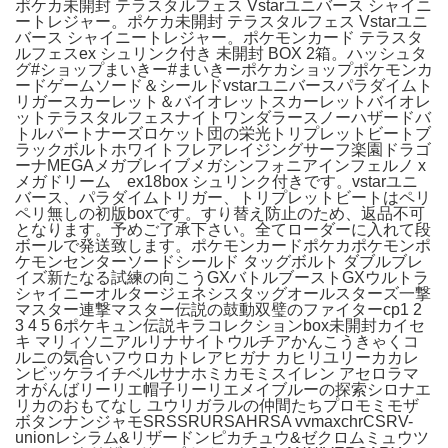
ポケカ未開封 テラスタルフェス Vstarユニバース シャイニ
ートレジャー。ポケカ未開封 テラスタルフェス Vstarユニ
バース シャイニートレジャー。ポケモンカード テラスタ
ルフェスex シュリンク付き 未開封 BOX 2箱。ハッシュタ
グ#ショップまいきー#まいきーポケカショップポケモンカ
ードゲームソード＆シールドvstarユニバースパラダイムト
リガースカーレット＆バイオレットスカーレットバイオレ
ットテラスタルフェスナイトワンダラースノーハザードバ
トルパートナーズロケット団の栄光トリプレットビートブ
ラックボルトホワイトフレアレイジングサーフ楽園ドラゴ
ーナMEGAメガブレイブメガシンフォニアインフェルノ x
メガドリーム ex18box シュリンク付きです。vstarユニ
バース、パラダイムトリガー、トリプレットビートはペリ
ペリ無しの初版boxです。すり替え防止のため、返品不可
となります。予めご了承下さい。全てローダーに入れて段
ボールで発送致します。ポケモンカードポケカポケモンポ
ケモンセンターソードシールド タッグボルト ダブルブレ
イズ新たなる試練の向こうGXバトルブーストGXウルトラ
シャイニーオルタージェネシスタッグオールスターズ一撃
マスター連撃マスター伝説の鼓動双璧のファイターcp1 2
3 4 5 6ポケキュン伝説キラコレクションbox未開封カイセ
キ マリィソニアルリナサイトウルチアかんこうきゃくコ
ルニの気合いフウロカトレアヒガナ カヒリユリーカカレ
ンビッケライチベルサナホミカモミスイレン アセロラマ
オがんばリーリエ帽子リーリエメイブルーの探索シロナエ
リカのおもてなし ユウリガラルの仲間たちプロモミモザ
ボタンナンジャモSRSSRURSAHRSA vvmaxchrCSRV-
unionレシラム&リザードンピカチュウ&ゼクロムミュウツ