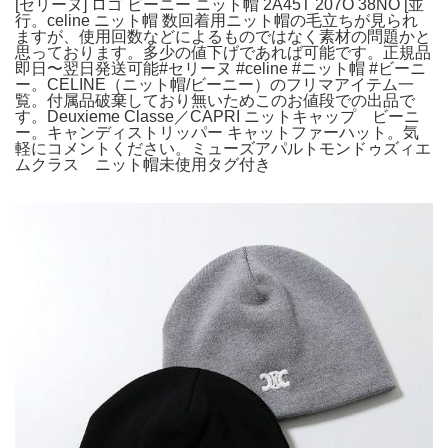
[セリーヌ] ロゴ ビーニー ニット帽 2A45T 207O 38NO [並
行。celine ニット帽 数回着用ニット帽の毛立ちが見られ
ますが、使用回数などによるものではなく素材の問題かと
思っております。多少の値下げであれば可能です。正規品
即日〜翌日発送可能#セリーヌ #celine #ニット帽 #ビーニ
ー。CELINE（ニット帽/ビーニー）のフリマアイテム一
覧。付属品破棄しており無いためこのお値段での出品で
す。Deuxieme Classe／CAPRI ニットキャップ ビーニ
ー。キャンディストリッパー キャットファーハット。気
軽にコメントください。ミューズアパルトモンドゥズィエ
ムクラス ニット帽未使用タグ付き