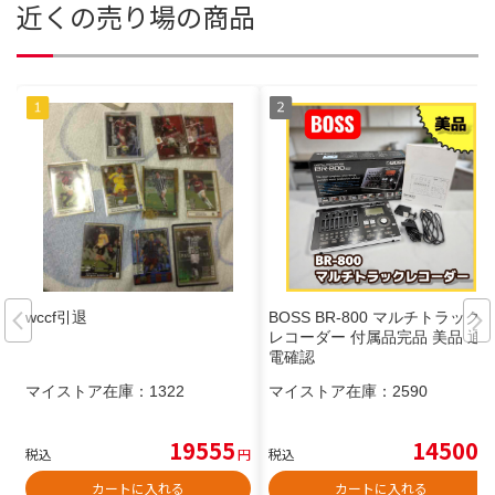
近くの売り場の商品
wccf引退
BOSS BR-800 マルチトラック
レコーダー 付属品完品 美品 通
電確認
マイストア在庫：
1322
マイストア在庫：
2590
19555
14500
税込
円
税込
円
カートに入れる
カートに入れる