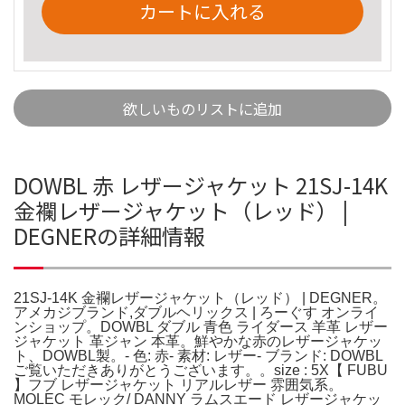
カートに入れる
欲しいものリストに追加
DOWBL 赤 レザージャケット 21SJ-14K
金襴レザージャケット（レッド） |
DEGNERの詳細情報
21SJ-14K 金襴レザージャケット（レッド） | DEGNER。
アメカジブランド,ダブルヘリックス | ろーぐす オンライ
ンショップ。DOWBL ダブル 青色 ライダース 羊革 レザー
ジャケット 革ジャン 本革。鮮やかな赤のレザージャケッ
ト、DOWBL製。- 色: 赤- 素材: レザー- ブランド: DOWBL
ご覧いただきありがとうございます。。size : 5X【 FUBU
】フブ レザージャケット リアルレザー 雰囲気系。
MOLEC モレック/ DANNY ラムスエード レザージャケッ