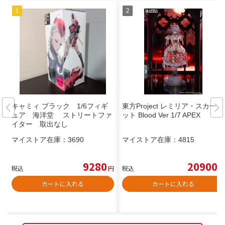
キャミィ ブラック 1/6フィギ
東方Project レミリア・スカーレ
ュア 海洋堂 ストリートファ
ット Blood Ver 1/7 APEX
イター 取出なし
マイストア在庫：
3690
マイストア在庫：
4815
9280
20900
税込
円
税込
円
カートに入れる
カートに入れる