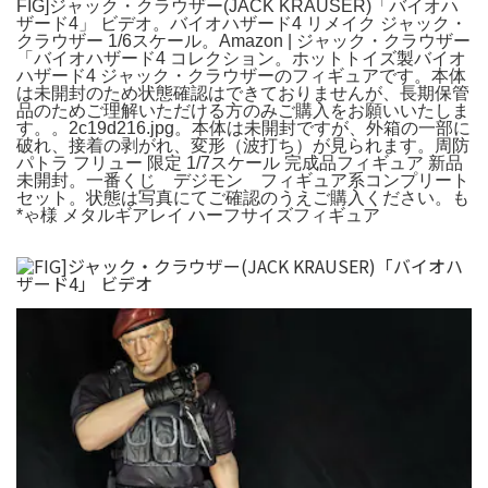
FIG]ジャック・クラウザー(JACK KRAUSER)「バイオハ
ザード4」 ビデオ。バイオハザード4 リメイク ジャック・
クラウザー 1/6スケール。Amazon | ジャック・クラウザー
「バイオハザード4 コレクション。ホットトイズ製バイオ
ハザード4 ジャック・クラウザーのフィギュアです。本体
は未開封のため状態確認はできておりませんが、長期保管
品のためご理解いただける方のみご購入をお願いいたしま
す。。2c19d216.jpg。本体は未開封ですが、外箱の一部に
破れ、接着の剥がれ、変形（波打ち）が見られます。周防
パトラ フリュー 限定 1/7スケール 完成品フィギュア 新品
未開封。一番くじ デジモン フィギュア系コンプリート
セット。状態は写真にてご確認のうえご購入ください。も
*ゃ様 メタルギアレイ ハーフサイズフィギュア