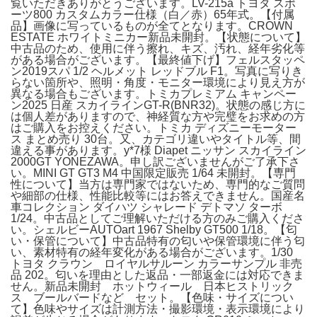
覧いただきありがとうございます。LV-215a トヨタ スポ
ーツ800 カスタムカラー仕様（白／赤）65年式。【付属
品】画像に写っているものが全てとなります。CROWN
ESTATE ホワイトミニカー新品未開封。【状態について】
中古品のため、使用に伴う擦れ、キズ、汚れ、経年劣化等
がある場合がございます。【最終値下げ】フェルスタッペ
ン2019スパ 1/2 ヘルメット レッドブル F1。写真に写りき
らない箇所や、照明・角度・モニター環境により見え方が
異なる場合もございます。トミカプレミアム キャンペー
ン2025 日産 スカイラインGT-R(BNR32)。状態の感じ方に
は個人差がありますので、神経質な方や完璧をお求めの方
はご購入をお控えください。トミカ ディズニーモーター
ス まとめ売り 30台。又、カテゴリ違いやタイトル等、間
違える事があります。y*7様 Diapet ニッサン スカイライン
2000GT YONEZAWA。申し訳ございませんがご了承下さ
い。MINI GT GT3 M4 中国限定販売 1/64 未開封。【専門
性について】当方は専門家ではないため、専門的なご質問
や細部の仕様、性能比較等にはお答えできません。国産名
車コレクション ダイハツ シャレード デトマソ ターボ
1/24。中古品としてご理解いただける方のみご購入くださ
い。シェルビーAUTOart 1967 Shelby GT500 1/18。【匂
い・保管について】中古品特有の匂いや保管環境に伴う匂
い、素材特有の経年変化がある場合がございます。1/30
トヨタ クラウン ロイヤルサルーン カラーサンプル 非売
品 202。匂いを理由とした返品・一部返金には対応できま
せん。新品未開封 ホットウィール 日本ヒストリック
ス ブールバードなど セット。【色味・サイズについ
て】色味やサイズは計測方法・撮影環境・表示環境により