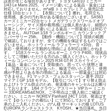
誤差が生じる場合があります。トヨタ GR010 ミニカー
1/43 Le Mans 2025。イメージ違いによる返品・返金には
対応しておりません。m*a様 トミカプレミアム 発売記念
仕様 10台セット！。【衣類について】擦れ、毛羽立ち、
使用感、多少の汚れ等がある場合がございます。SA563
カーズミニカー22台セット メガデラックスワールドオブ
レーシング。サイズ感や着用感には個人差があり、細部の
見落としやイメージ違いによる返品・一部返金には対応で
きません。AUTOart 1/18 ランボルギーニ カウンタック ア
ニバーサリー 25th。【動作・機能について】現状の範囲
で確認しておりますが、全ての機能を保証するものではご
ざいません。ホットウィール ラフェラーリ ×10台。音・
反応・使用感など主観的な理由による対応は致しかねま
す。「1/18スケール ランボルギーニ ミウラ P400。現状品
としてご理解いただける方のみご購入ください。ホットウ
ィール コンベンション 2025 R34 GT-R スカイライン。
【返品・返金について】受取後の、思っていた状態と違
う、写真にないキズがあった、輸送で付いたと思う、使用
感が予想よりある等の理由による返品・一部返金には対応
できません。F1 マックス・フェルスタッペン 選手 2022
マイアミGP 1/18 モデル。【取引について】すり替え防止
およびトラブル防止のため、発送後のキャンセルはお断り
しております。1/64 クラウン アスリート VIPカー ミニカ
ー 33DREAMS&ENOX。ご不明点はご購入前にご確認く
ださい。ミニカー NOREV Panhard 24CT 1/18。発送はす
べて【ゆうパックの着払い】にて対応しております，ご了
承の上ご入札ください。の*ん様 サーキットの狼 LOTUS
EUROPA ランチャストラス KYOSH。★当日落札、当日