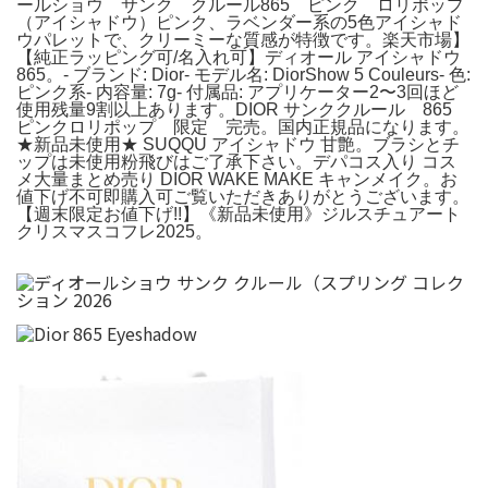
ールショウ サンク クルール865 ピンク ロリポップ
（アイシャドウ）ピンク、ラベンダー系の5色アイシャド
ウパレットで、クリーミーな質感が特徴です。楽天市場】
【純正ラッピング可/名入れ可】ディオール アイシャドウ
865。- ブランド: Dior- モデル名: DiorShow 5 Couleurs- 色:
ピンク系- 内容量: 7g- 付属品: アプリケーター2〜3回ほど
使用残量9割以上あります。DIOR サンククルール 865
ピンクロリポップ 限定 完売。国内正規品になります。
★新品未使用★ SUQQU アイシャドウ 甘艶。ブラシとチ
ップは未使用粉飛びはご了承下さい。デパコス入り コス
メ大量まとめ売り DIOR WAKE MAKE キャンメイク。お
値下げ不可即購入可ご覧いただきありがとうございます。
【週末限定お値下げ!!】《新品未使用》ジルスチュアート
クリスマスコフレ2025。