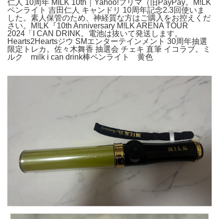
仁人 10周年 MILK 10th｜Yahoo!フリマ（旧PayPay。M!LK
ペンライト 吉田仁人 キャンドリ 10周年記念2.3回使いま
した。素人保管のため、神経質な方はご購入をお控えくだ
さい。M!LK『10th Anniversary M!LK ARENA TOUR
2024「I CAN DRINK。電池は抜いて発送します。
Hearts2Heartsジウ SMエンターテインメント 30周年抽選
限定トレカ。佐々木舞香 抽選会 チェキ 直筆 イコラブ。ミ
ルク milk i can drink棒ペンライト 黄色