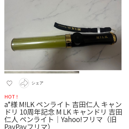
シェア
HOT !
a*様 M!LK ペンライト 吉田仁人 キャン
ドリ 10周年記念 M LK キャンドリ 吉田
仁人 ペンライト｜Yahoo!フリマ（旧
PayPayフリマ）