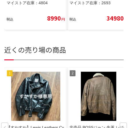
マイストア在庫：
4804
マイストア在庫：
2693
8990
34980
税込
円
税込
円
近くの売り場の商品
【すかすか】Lewis Leathers Cy
非売品 BOSSジャン 牛革 レザー