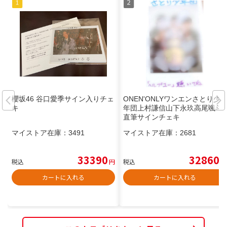
櫻坂46 谷口愛季サイン入りチェ
ONEN'ONLYワンエンさとり少
キ
年団上村謙信山下永玖高尾颯斗
直筆サインチェキ
マイストア在庫：
3491
マイストア在庫：
2681
33390
32860
税込
円
税込
円
カートに入れる
カートに入れる