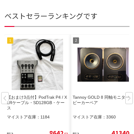
ベストセラーランキングです
【おまけ3点付】PodTrak P4 / X
Tannoy GOLD 8 同軸モニタース
LRケーブル・SD128GB・ケー
ピーカーペア
ス
マイストア在庫：
1184
マイストア在庫：
3360
8642
41340
税込
円
税込
円