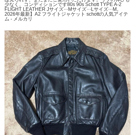
少なく、コンディションです80s 90s Schott TYPE A-2
FLIGHT LEATHER Jサイズ···Mサイズ···Lサイズ···M。
2026年最新】A2 フライトジャケット schottの人気アイテ
ム - メルカリ