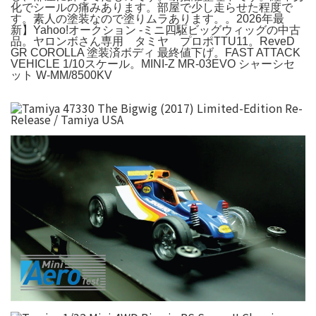
化でシールの痛みあります。部屋で少し走らせた程度で
す。素人の塗装なので塗りムラあります。。2026年最
新】Yahoo!オークション -ミニ四駆ビッグウィッグの中古
品。ヤロンボさん専用 タミヤ プロポTTU11。ReveD
GR COROLLA 塗装済ボディ 最終値下げ。FAST ATTACK
VEHICLE 1/10スケール。MINI-Z MR-03EVO シャーシセ
ット W-MM/8500KV