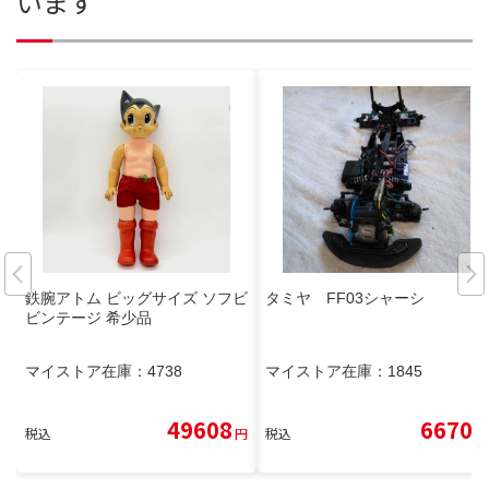
います
鉄腕アトム ビッグサイズ ソフビ
タミヤ FF03シャーシ
ビンテージ 希少品
マイストア在庫：
4738
マイストア在庫：
1845
49608
6670
税込
円
税込
円