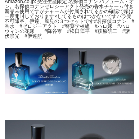
Amazon.co.jp: 受注生産限定 名探偵コナン パフューム・オ
ン。名探偵コナンゼロジーアクト発売の香水チャーム付き
新品未使用ですがチャームが付属されてるかの確認で箱は
一度開封しております×してるものはつかないですバラ売
不可降谷、伊達、風見の３つセットです#名探偵コナン #
香水 #ゼロジーアクト #警察学校組 #ハロ嫁 #ハロ
ウィンの花嫁 #降谷零 #松田陣平 #萩原研二 #諸
伏景光 #伊達航