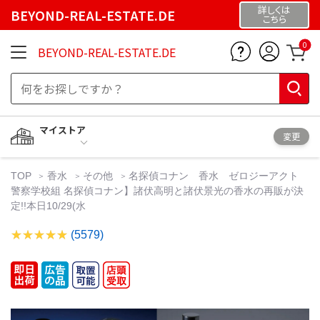
詳しくは
BEYOND-REAL-ESTATE.DE
こちら
0
BEYOND-REAL-ESTATE.DE
マイストア
変更
TOP
香水
その他
名探偵コナン 香水 ゼロジーアクト
警察学校組 名探偵コナン】諸伏高明と諸伏景光の香水の再販が決
定!!本日10/29(水
(5579)