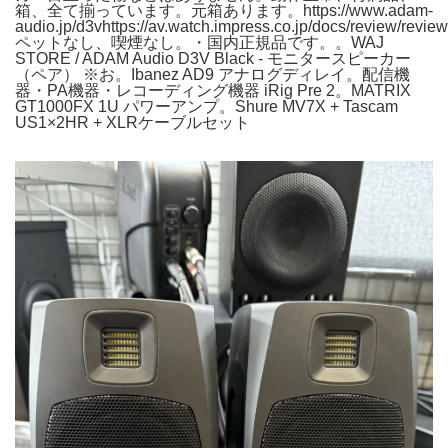
箱、全て揃っています。元箱あります。https://www.adam-
audio.jp/d3vhttps://av.watch.impress.co.jp/docs/review/revi
ペットなし、喫煙なし。・国内正規品です。。WAJ
STORE / ADAM Audio D3V Black - モニタースピーカー
（ペア） ※お。Ibanez AD9 アナログディレイ。配信機
器・PA機器・レコーディング機器 iRig Pre 2。MATRIX
GT1000FX 1U パワーアンプ。Shure MV7X + Tascam
US1×2HR + XLRケーブルセット