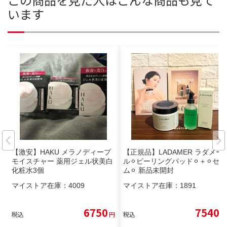
います
【激安】HAKU メラノディープ
【正規品】LADAMER ラダメー
モイスチャー 薬用ジェル状美白
ル⚪︎ピーリングパッド⚪︎＋⚪︎セラ
化粧水3個
ム⚪︎ 新品未開封
マイストア在庫：
4009
マイストア在庫：
1891
6750
7540
税込
円
税込
円