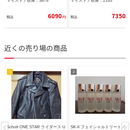
マイストア在庫：
3875
マイストア在庫：
2153
6090
7350
税込
円
税込
円
近くの売り場の商品
Schott ONE STAR ライダース U
SK-II フェイシャルトリートメン