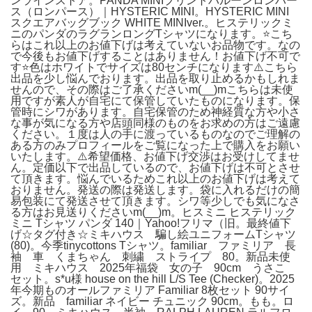
ンラインストア。PANDA MINIプリントバルーンロンパー
ス（ロンパース）｜HYSTERIC MINI。HYSTERIC MINI
スクエアバッグブック WHITE MINIver.。ヒステリックミ
ニのパンダのラグランロングTシャツになります。⭐こち
らはこれ以上のお値下げは考えていないお品物です。なの
で今後もお値下げすることはありません！お値下げ不可で
す⭐色はホワイトでサイズは80センチになります⚠️こちら
出品を少し悩んでおります。出品を取り止めるかもしれま
せんので、その際はご了承くださいm(__)mこちらは未使
用ですが素人が自宅にて保管していたものになります。保
管時にシワがあります。自宅保管のため神経質な方や小さ
な事が気になる方や店頭同様のものをお求めの方はご遠慮
ください。１度は人の手に渡っているものなのでご理解の
ある方のみプロフィールをご覧になった上で購入をお願い
いたします。⚠️希望価格、お値下げ交渉はお受けしてませ
ん。定価以下で出品しているので、お値下げは不可とさせ
て頂きます。悩んでいるためこれ以上のお値下げは考えて
おりません。発送の際は発送します。袋に入れるだけの簡
易包装にて発送させて頂きます。シワ等少しでも気になさ
る方はお見送りくださいm(__)m。ヒスミニ ヒステリック
ミニ Tシャツ パンダ 140｜Yahoo!フリマ（旧。最終値下
げ☆タグ付き☆ミキハウス 騙し絵ユニフォームTシャツ
(80)。今季tinycottons Tシャツ。familiar ファミリア 長
袖 車 くまちゃん 刺繍 ストライプ 80。新品未使
用 ミキハウス 2025年福袋 女の子 90cm うさこ
セット。s*u様 house on the hill L/S Tee (Checker)。2025
年今期ものオールファミリア Familiar 8枚セット 90サイ
ズ。新品 familiar ネイビー チュニック 90cm。もも。ロ