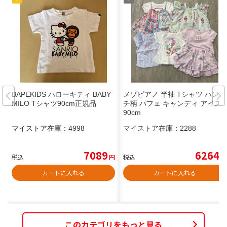
BAPEKIDS ハローキティ BABY
メゾピアノ 半袖 Tシャツ ハンカ
MILO Tシャツ90cm正規品
チ柄 パフェ キャンディ アイス
90cm
マイストア在庫：
4998
マイストア在庫：
2288
7089
6264
税込
円
税込
円
カートに入れる
カートに入れる
このカテゴリをもっと見る