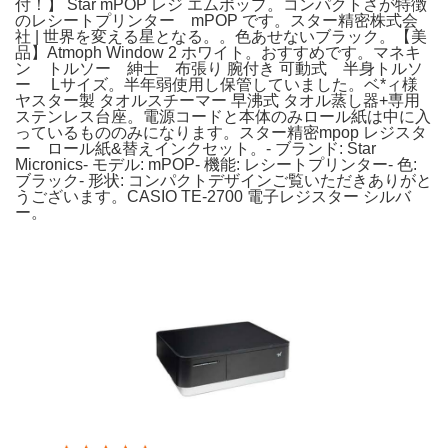
付！】 Star mPOP レジ エムポップ。コンパクトさが特徴
のレシートプリンター mPOP です。スター精密株式会
社 | 世界を変える星となる。。色あせないブラック。【美
品】Atmoph Window 2 ホワイト。おすすめです。マネキ
ン トルソー 紳士 布張り 腕付き 可動式 半身トルソ
ー Lサイズ。半年弱使用し保管していました。ベ*ィ様
ヤスター製 タオルスチーマー 早沸式 タオル蒸し器+専用
ステンレス台座。電源コードと本体のみロール紙は中に入
っているもののみになります。スター精密mpop レジスタ
ー ロール紙&替えインクセット。- ブランド: Star
Micronics- モデル: mPOP- 機能: レシートプリンター- 色:
ブラック- 形状: コンパクトデザインご覧いただきありがと
うございます。CASIO TE-2700 電子レジスター シルバ
ー。