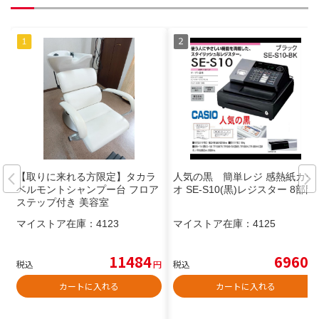
【取りに来れる方限定】タカラ
人気の黒 簡単レジ 感熱紙カシ
ベルモントシャンプー台 フロア
オ SE-S10(黒)レジスター 8部門
ステップ付き 美容室
マイストア在庫：
4123
マイストア在庫：
4125
11484
6960
税込
円
税込
円
カートに入れる
カートに入れる