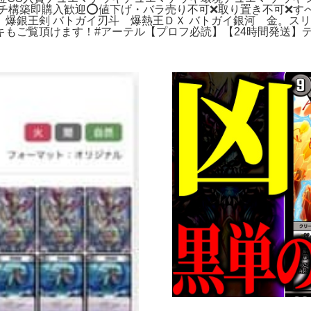
チ構築即購入歓迎⭕️値下げ・バラ売り不可❌取り置き不可❌す
。爆銀王剣 バトガイ刃斗 爆熱王ＤＸ バトガイ銀河 金。ス
もご覧頂けます！#アーテル【プロフ必読】【24時間発送】デ