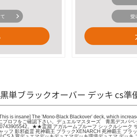
いて
受
る
黒単ブラックオーバー デッキ cs準優
insane] The 'Mono-Black Blackover' deck, wh
前にプロフをご確認下さい。デュエルマスターズ 青黒デスパペ
t=1770743905542。★★霊淵 アガルームプルーフ シックルシ
ャッフ 影邪盗霊 死神覇王 ブラックXENARCH 死神覇王 ブラ
S上位CS入賞デュエマデッキデュエマデッキ環境デュエマ デッキ