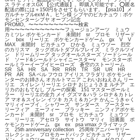
ス ラティオスGX 【公式通販】。即購入可能です。⭕️匿名
配送の際には＋150円をさせてもらいます。【psa10】メ
ガルチャブルexＭＡ。ヒ*シ様 シブヤのピカチュウ：ポケ
モンセンターシブヤ オープン記念
PROMO。〜〜〜〜〜〜〜〜〜〜検索
用〜〜〜〜〜〜〜〜〜〜〜フュージョンアーツ ミュウ
カミツレ ポケモンカード 未開封 sr プロモ リザード
ン box リーリエ ポケモンカードゲーム gx V V
MAX 未開封 ピカチュウ ひかる ミュウツー 烈空
のカリスマ タッグボルトダブルブレイズ ミラクルツイ
ン ドリームリーグ タッグオールスターズ ソードシール
ド ソード&シールドシャイニースターv モンスターボ
ールミラーイーブイヒーローズ 蒼空のストーリーム
SR SA HR SA RR RRR TR SR UR HR
PR AR SA ベル フウロ アイリス フラダリ ポケモンセ
ンターのお姉さん オカルトマニア こわいおねえさん リー
リエ スイレン リーリエ シロナ おじょうさま ルチア エ
リカのおもてなし ブルーの探索 151 マスターボールミ
ラー リーリエの全力 メイ グズマ＆ハラ シロナ＆カトレ
ア マオ＆スイレン イツキ カスミ＆カンナ かんこうきゃく
マリィイーブイ、シャワーズ サンダース ブースター
リーフィア エーフィー ブラッキー ニンフィアポケモ
ンカード 未開封 sr プロモ ピカチュウ ミュウツ
ー リーリエ アセロラ サイトウ マリィ 旧裏面 ポ
ケモンカードゲーム gx ex psa vmax クライマック
ス 25th anniversary collection 25周年アニバーサリー
コレクション プロモカードパック ピカチュウ リザー
ドン ミュウツー アルセウス レシラム ゼクロム グ