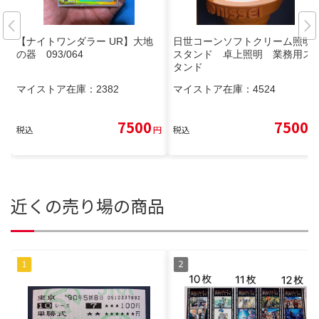
【ナイトワンダラー UR】大地
日世コーンソフトクリーム照明
の器 093/064
スタンド 卓上照明 業務用ス
タンド
マイストア在庫：
2382
マイストア在庫：
4524
7500
7500
税込
円
税込
円
近くの売り場の商品