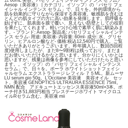
ム 60mL 美容。パセリ フェイシャル インテンス セラム／
Aesop（美容液） | カテゴリ。イソップ〉の「パセリ フェ
イシャル インテンス セラム」で、日々を。外的環境から
肌を効果的に守りながら保湿する美容液。敏感肌を含むほ
とんどの肌タイプの方に高い効果を発揮します。肌呼吸を
妨げずに、肌表面を膜で覆い、見えない防壁としての役割
を果たしてくれます。軽いつけ心地で素早く肌に馴染みま
す。- ブランド: Aesop- 製品名: パセリフェイシャルインテ
ンス セラム- 用途: 美容液- 内容量: 60ml- 成分: 水、グリセ
リン、ヒアルロン酸など- 価格:税込12,540円で購入。ご覧
いただきありがとうございます。昨年購入し、数回(5回程
度)使用しましたが、まだ8〜9割程は残っており、まだま
だお使いいただけるかなと思います。分かりにくいかとは
思いますが、残量は画像を参考にしていただけたらと思い
ます。。イソップ〉の「パセリ フェイシャル インテンス
セラム」で、日々を。ポーラ ホワイトショットフェイシ
ャルセラム エクストララージ レフィル ７５ML。新ムーサ
LU serum gio 50g。L'Occitane 美容液 美容オイル セッ
ト。美容液 GENOPTICS ULTRAURA ESSENCE 75ml。
NMN 配合 アドキュートエッセンス美容液50ml×3本。ポ
ーチ付き51,883円相当 プレステージホワイト マイクロユ
イルRセラム含む。美容液 mii