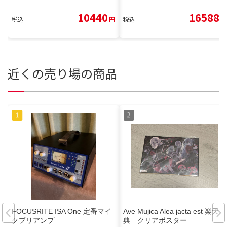
10440
16588
税込
円
税込
円
近くの売り場の商品
FOCUSRITE ISA One 定番マイ
Ave Mujica Alea jacta est 楽天特
クプリアンプ
典 クリアポスター