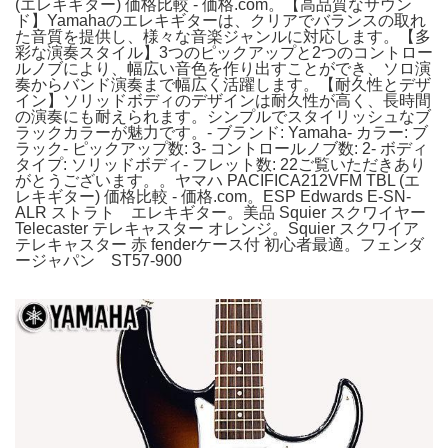
(エレキギター) 価格比較 - 価格.com。【高品質なサウン
ド】Yamahaのエレキギターは、クリアでバランスの取れ
た音質を提供し、様々な音楽ジャンルに対応します。【多
彩な演奏スタイル】3つのピックアップと2つのコントロー
ルノブにより、幅広い音色を作り出すことができ、ソロ演
奏からバンド演奏まで幅広く活躍します。【耐久性とデザ
イン】ソリッドボディのデザインは耐久性が高く、長時間
の演奏にも耐えられます。シンプルでスタイリッシュなブ
ラックカラーが魅力です。- ブランド: Yamaha- カラー: ブ
ラック- ピックアップ数: 3- コントロールノブ数: 2- ボディ
タイプ: ソリッドボディ- フレット数: 22ご覧いただきあり
がとうございます。。ヤマハ PACIFICA212VFM TBL (エ
レキギター) 価格比較 - 価格.com。ESP Edwards E-SN-
ALR ストラト エレキギター。美品 Squier スクワイヤー
Telecaster テレキャスター オレンジ。Squier スクワイア
テレキャスター 赤 fenderケース付 初心者最適。フェンダ
ージャパン ST57-900