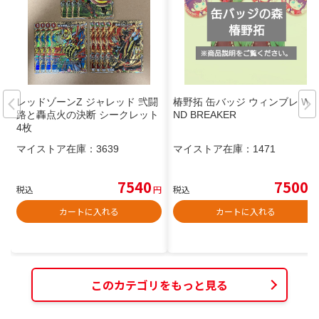
レッドゾーンZ ジャレッド 弐闘
椿野拓 缶バッジ ウィンブレ WI
路と轟点火の決断 シークレット
ND BREAKER
4枚
マイストア在庫：
3639
マイストア在庫：
1471
7540
7500
税込
円
税込
円
カートに入れる
カートに入れる
このカテゴリをもっと見る