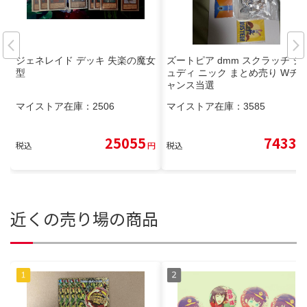
ジェネレイド デッキ 失楽の魔女
ズートピア dmm スクラッチ ジ
型
ュディ ニック まとめ売り Wチ
ャンス当選
マイストア在庫：
2506
マイストア在庫：
3585
25055
7433
税込
円
税込
円
近くの売り場の商品