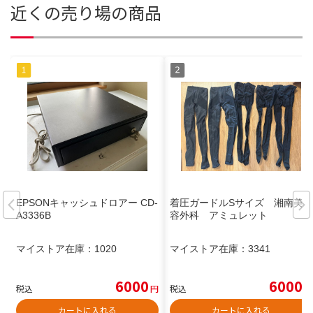
近くの売り場の商品
EPSONキャッシュドロアー CD-
着圧ガードルSサイズ 湘南美
A3336B
容外科 アミュレット
マイストア在庫：
1020
マイストア在庫：
3341
6000
6000
税込
円
税込
円
カートに入れる
カートに入れる