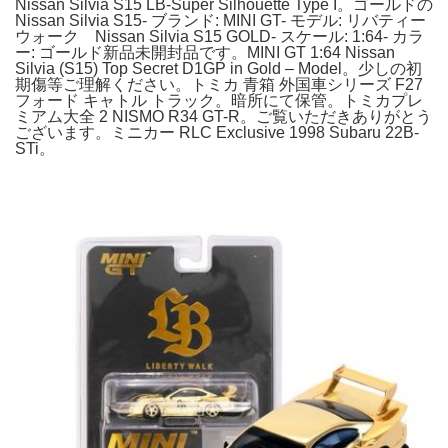
Nissan Silvia S15 LB-Super Silhouette Type I。ゴールドの
Nissan Silvia S15- ブランド: MINI GT- モデル: リバティー
ウォーク Nissan Silvia S15 GOLD- スケール: 1:64- カラ
ー: ゴールド新品未開封品です。MINI GT 1:64 Nissan
Silvia (S15) Top Secret D1GP in Gold – Model。少しの初
期傷等ご理解ください。トミカ 青箱 外国車シリーズ F27
フォード キャトル トラック。暗所にて保管。トミカプレ
ミアム大全 2 NISMO R34 GT-R。ご覧いただきありがとう
ございます。ミニカー RLC Exclusive 1998 Subaru 22B-
STi。