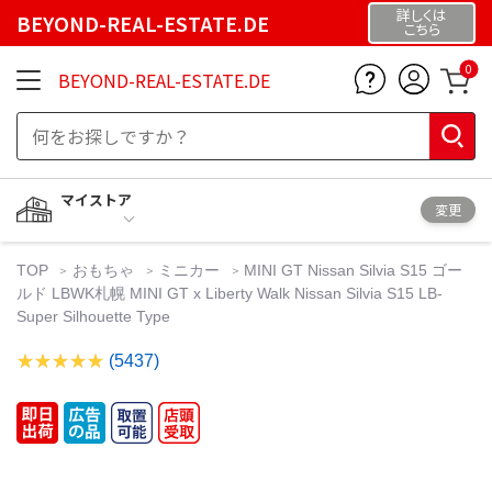
詳しくは
BEYOND-REAL-ESTATE.DE
こちら
0
BEYOND-REAL-ESTATE.DE
マイストア
変更
TOP
おもちゃ
ミニカー
MINI GT Nissan Silvia S15 ゴー
ルド LBWK札幌 MINI GT x Liberty Walk Nissan Silvia S15 LB-
Super Silhouette Type
(5437)