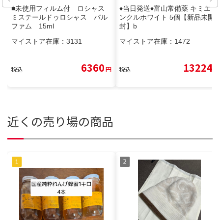
■未使用フィルム付 ロシャス
♦当日発送♦富山常備薬 キミエリ
ミステールドゥロシャス パル
ンクルホワイト 5個【新品未開
ファム 15ml
封】b
マイストア在庫：
3131
マイストア在庫：
1472
6360
13224
税込
円
税込
円
近くの売り場の商品