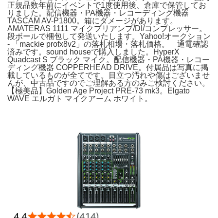
正規品数年前にイベントで1度使用後、倉庫で保管してお
りました。配信機器・PA機器・レコーディング機器
TASCAM AV-P1800。箱にダメージがあります。
AMATERAS 1111 マイクプリアンプ/DI/コンプレッサー。
段ボールで梱包して発送いたします。Yahoo!オークション
- 「mackie profx8v2」の落札相場・落札価格。 通電確認
済みです。sound houseで購入しました。HyperX
Quadcast S ブラック マイク。配信機器・PA機器・レコー
ディング機器 COPPERHEAD DRIVE。付属品は写真に掲
載しているものが全てです。目立つ汚れや傷はございませ
んが、中古品ですのでご理解ある方のみご検討ください。
【極美品】Golden Age Project PRE-73 mk3。Elgato
WAVE エルガト マイクアーム ホワイト。