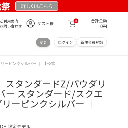
業祭
詳しくは
こちら
合計金額
ご利用案内
0
ゲスト様
0円
お問い合わせ
変更
ログイン
新規会員登録
ダリーピンクシルバー ｜ 【公式
 スタンダードZ/パウダリ
バー スタンダード/スクエ
ダリーピンクシルバー ｜
E.DE 限定モデル