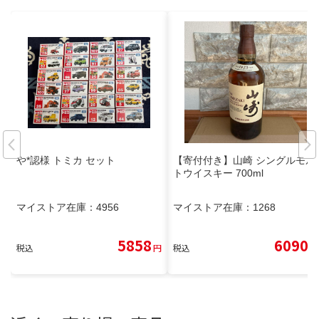
や*認様 トミカ セット
【寄付付き】山崎 シングルモル
トウイスキー 700ml
マイストア在庫：
4956
マイストア在庫：
1268
5858
6090
税込
円
税込
円