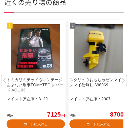
近くの売り場の商品
トミカリミテッドヴィンテージ
スクリュウおもちゃゼンマイ ゼ
あぶない刑事TOMYTEC レパー
ンマイ巻無し 696969
ド VOL.03
マイストア在庫：
3129
マイストア在庫：
2007
7125
8700
税込
円
税込
円
カートに入れる
カートに入れる