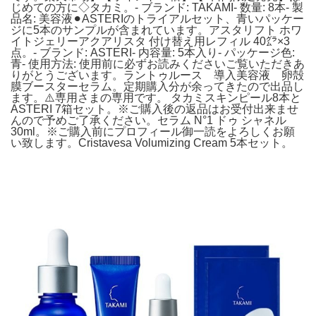
じめての方に◇タカミ。- ブランド: TAKAMI- 数量: 8本- 製
品名: 美容液⚫︎ASTERIのトライアルセット、青いパッケー
ジに5本のサンプルが含まれています。アスタリフト ホワ
イトジェリーアクアリスタ 付け替え用レフィル 40㌘×3
点。- ブランド: ASTERI- 内容量: 5本入り- パッケージ色:
青- 使用方法: 使用前に必ずお読みくださいご覧いただきあ
りがとうございます。ラントゥルース 導入美容液 卵殻
膜ブースターセラム。定期購入分が余ってきたので出品し
ます。⚠️専用さまの専用です。 タカミスキンピール8本と
ASTERI 7箱セット。※ご購入後の返品はお受付出来ませ
んので予めご了承ください。セラム N°1 ドゥ シャネル
30ml。※ご購入前にプロフィール御一読をよろしくお願
い致します。Cristavesa Volumizing Cream 5本セット。