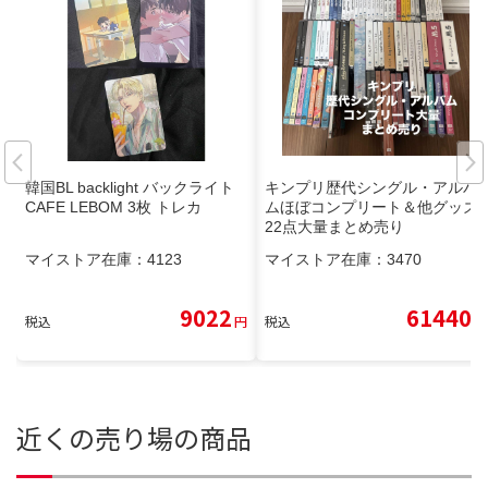
韓国BL backlight バックライト
キンプリ歴代シングル・アルバ
CAFE LEBOM 3枚 トレカ
ムほぼコンプリート＆他グッズ3
22点大量まとめ売り
マイストア在庫：
4123
マイストア在庫：
3470
9022
61440
税込
円
税込
円
近くの売り場の商品