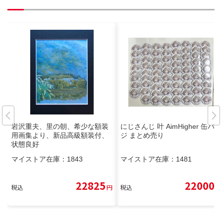
岩沢重夫、里の朝、希少な額装
にじさんじ 叶 AimHigher 缶バッ
用画集より、新品高級額装付、
ジ まとめ売り
状態良好
マイストア在庫：
1843
マイストア在庫：
1481
22825
22000
税込
円
税込
円