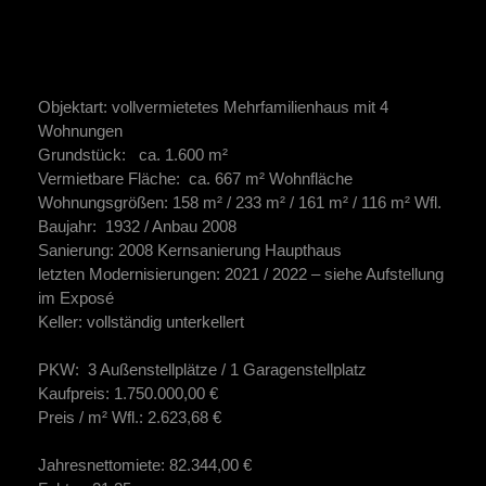
Objektart:
vollvermietetes Mehrfamilienhaus mit 4
Wohnungen
Grundstück:
ca. 1.600 m²
Vermietbare Fläche:
ca. 667 m² Wohnfläche
Wohnungsgrößen:
158 m² / 233 m² / 161 m² / 116 m² Wfl.
Baujahr:
1932 / Anbau 2008
Sanierung:
2008 Kernsanierung Haupthaus
letzten Modernisierungen:
2021 / 2022 – siehe Aufstellung
im Exposé
Keller:
vollständig unterkellert
PKW:
3 Außenstellplätze / 1 Garagenstellplatz
Kaufpreis:
1.750.000,00 €
Preis / m² Wfl.:
2.623,68 €
Jahresnettomiete:
82.344,00 €