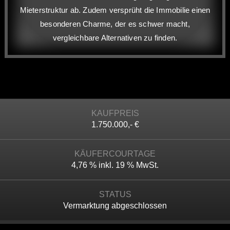
Mieterstruktur ab. Zudem versprüht die Immobilie einen
besonderen Charme, der es schwer macht,
vergleichbare Alternativen zu finden.
KAUFPREIS
1.750.000,- €
KÄUFERCOURTAGE
4,76 % inkl. 19 % MwSt.
STATUS
Vermarktung abgeschlossen