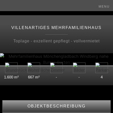
MENU
VILLENARTIGES MEHRFAMILIENHAUS
Toplage - exzellent gepflegt - vollvermietet
1.600 m²
667 m²
-
-
4
OBJEKTBESCHREIBUNG